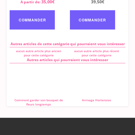
du
35,00
€
39,50
€
A partir de:
produit
Ce
produit
a
COMMANDER
COMMANDER
plusieurs
variations.
Les
options
peuvent
être
Autres articles de cette catégorie qui pourraient vous intéresser
choisies
sur
aucun autre article plus ancien
aucun autre article plus récent
la
pour cette catégorie
pour cette catégorie
page
Autres articles qui pourraient vous intéresser
du
produit
Comment garder son bouquet de
Arrivage Hortensias
fleurs longtemps