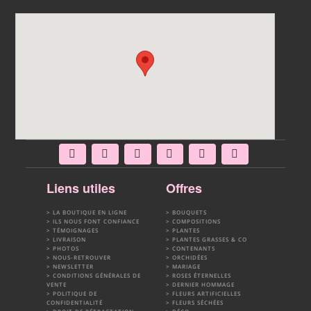
Liens utiles
Offres
LA BOUTIQUE EN LIGNE
BOUQUETS
ILS NOUS FONT CONFIANCE
COMPOSITIONS
TÉMOIGNAGES
PLANTES
LIVRAISON
PLANTES GRASSES & CO
PHOTOS
CONTENANTS
NOUS-RETROUVER
ORCHIDÉES
NEWSLETTER
MARIAGE
CONDITIONS GÉNÉRALES DE
ROSES ÉTERNELLES
VENTE
DERNIER HOMMAGE
POLITIQUE DE
FLEURS ARTIFICIELLES
CONFIDENTIALITÉ
FLEURS SÉCHÉES