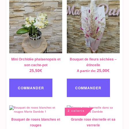
Mini Orchidée phalaenopsis et
Bouquet de fleurs séchées –
son cache-pot
étincelle
25,50
€
25,00
€
A partir de:
Ce
produit
a
COMMANDER
COMMANDER
plusieurs
variations.
Les
options
peuvent
être
2 coloris
choisies
sur
Bouquet de roses blanches et
Grande rose éternelle et sa
la
rouges
verrerie
page