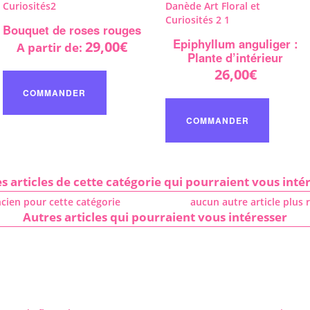
Bouquet de roses rouges
Epiphyllum anguliger :
29,00
€
A partir de:
Plante d’intérieur
Ce
26,00
€
produit
COMMANDER
a
plusieurs
COMMANDER
variations.
Les
options
peuvent
être
s articles de cette catégorie qui pourraient vous inté
choisies
ncien pour cette catégorie
aucun autre article plus 
sur
Autres articles qui pourraient vous intéresser
la
page
du
produit