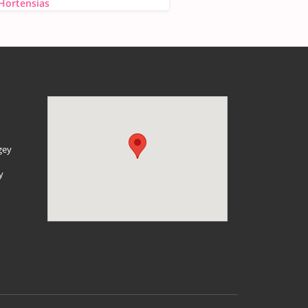
 Hortensias
gey
y