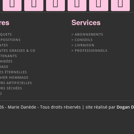
res
Services
QUETS
ABONNEMENTS
POSITIONS
CONSEILS
NTES
LIVRAISON
NTES GRASSES & CO
PROFESSIONNELS
TENANTS
HIDÉES
IAGE
ES ÉTERNELLES
NIER HOMMAGE
RS ARTIFICIELLES
URS SÉCHÉES
O
6 - Marie Danède - Tous droits réservés | site réalisé par
Dogan 