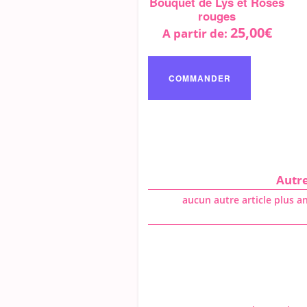
Bouquet de Lys et Roses
rouges
25,00
€
A partir de:
Ce
produit
COMMANDER
a
plusieurs
variations.
Les
options
peuvent
être
choisies
Autre
sur
aucun autre article plus a
la
page
du
produit