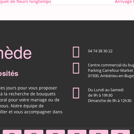
uet de fleurs longtemps
Arrivage
nède
04 74 38 30 22
Centre commercial du bu
osités
Parking Carrefour Market
01500, Ambérieu-en-Buge
les jours pour vous proposer
Du Lundi au Samedi
z à la recherche de bouquets
de 9h à 19h30
loral pour votre mariage ou de
Dimanche de 9h à 12h30
 nous. Notre équipe de
eiller et vous accompagner dans