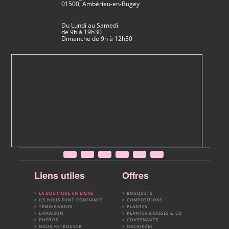
01500, Ambérieu-en-Bugey
Du Lundi au Samedi
de 9h à 19h30
Dimanche de 9h à 12h30
Liens utiles
Offres
LA BOUTIQUE EN LIGNE
BOUQUETS
ILS NOUS FONT CONFIANCE
COMPOSITIONS
TÉMOIGNAGES
PLANTES
LIVRAISON
PLANTES GRASSES & CO
PHOTOS
CONTENANTS
NOUS-RETROUVER
ORCHIDÉES