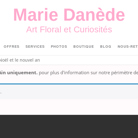
Marie Danède
Art Floral et Curiosités
OFFRES
SERVICES
PHOTOS
BOUTIQUE
BLOG
NOUS-RE
Noël et le nouvel an
'Ain uniquement.
pour plus d'information sur notre périmètre de 
.