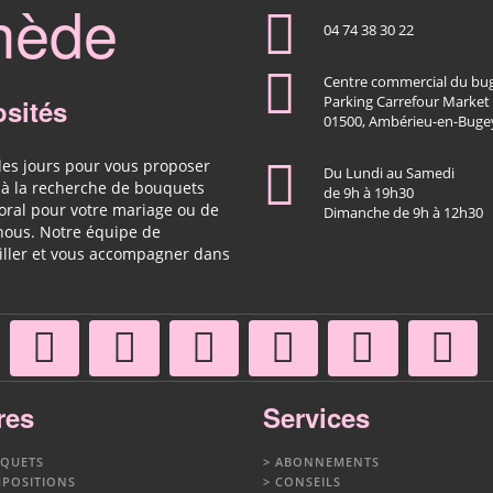
nède
04 74 38 30 22
Centre commercial du bu
osités
Parking Carrefour Market
01500, Ambérieu-en-Buge
les jours pour vous proposer
Du Lundi au Samedi
z à la recherche de bouquets
de 9h à 19h30
loral pour votre mariage ou de
Dimanche de 9h à 12h30
 nous. Notre équipe de
eiller et vous accompagner dans
res
Services
QUETS
ABONNEMENTS
POSITIONS
CONSEILS