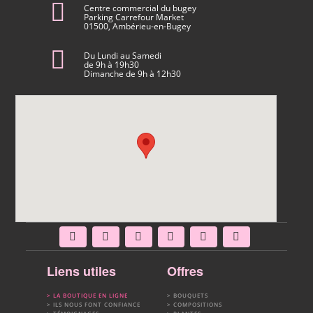
Centre commercial du bugey
Parking Carrefour Market
01500, Ambérieu-en-Bugey
Du Lundi au Samedi
de 9h à 19h30
Dimanche de 9h à 12h30
Liens utiles
Offres
LA BOUTIQUE EN LIGNE
BOUQUETS
ILS NOUS FONT CONFIANCE
COMPOSITIONS