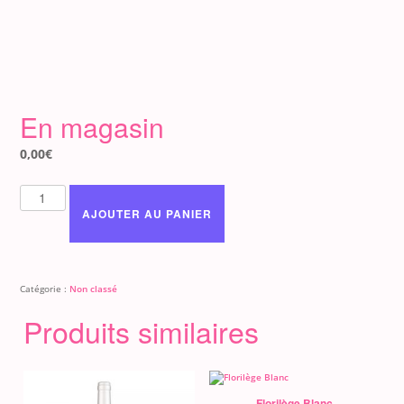
En magasin
0,00
€
quantité
de
AJOUTER AU PANIER
En
magasin
Catégorie :
Non classé
Produits similaires
Florilège Blanc