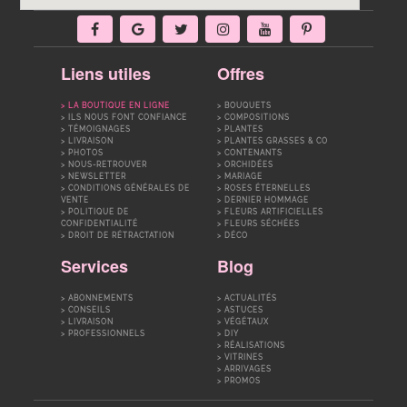
Liens utiles
Offres
LA BOUTIQUE EN LIGNE
BOUQUETS
ILS NOUS FONT CONFIANCE
COMPOSITIONS
TÉMOIGNAGES
PLANTES
LIVRAISON
PLANTES GRASSES & CO
PHOTOS
CONTENANTS
NOUS-RETROUVER
ORCHIDÉES
NEWSLETTER
MARIAGE
CONDITIONS GÉNÉRALES DE
ROSES ÉTERNELLES
VENTE
DERNIER HOMMAGE
POLITIQUE DE
FLEURS ARTIFICIELLES
CONFIDENTIALITÉ
FLEURS SÉCHÉES
DROIT DE RÉTRACTATION
DÉCO
Services
Blog
ABONNEMENTS
ACTUALITÉS
CONSEILS
ASTUCES
LIVRAISON
VÉGÉTAUX
PROFESSIONNELS
DIY
RÉALISATIONS
VITRINES
ARRIVAGES
PROMOS