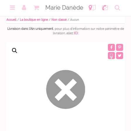
Skip
to
Marie Danède
content
Accueil
/
La boutique en ligne
/
Non classé
/ Aucun
Livraison dans l'Ain uniquement.
pour plus d'information sur notre périmètre de
livraison, allez
ICI