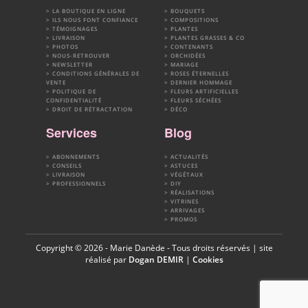
LA BOUTIQUE EN LIGNE
BOUQUETS
ILS NOUS FONT CONFIANCE
COMPOSITIONS
TÉMOIGNAGES
PLANTES
LIVRAISON
PLANTES GRASSES & CO
PHOTOS
CONTENANTS
NOUS-RETROUVER
ORCHIDÉES
NEWSLETTER
MARIAGE
CONDITIONS GÉNÉRALES DE
ROSES ÉTERNELLES
VENTE
DERNIER HOMMAGE
POLITIQUE DE
FLEURS ARTIFICIELLES
CONFIDENTIALITÉ
FLEURS SÉCHÉES
DROIT DE RÉTRACTATION
DÉCO
Services
Blog
ABONNEMENTS
ACTUALITÉS
CONSEILS
ASTUCES
LIVRAISON
VÉGÉTAUX
PROFESSIONNELS
DIY
RÉALISATIONS
VITRINES
ARRIVAGES
PROMOS
Copyright © 2026 - Marie Danède - Tous droits réservés | site
réalisé par
Dogan DEMIR
|
Cookies