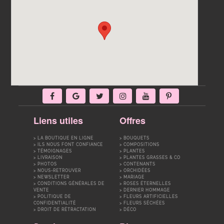
Liens utiles
Offres
LA BOUTIQUE EN LIGNE
BOUQUETS
ILS NOUS FONT CONFIANCE
COMPOSITIONS
TÉMOIGNAGES
PLANTES
LIVRAISON
PLANTES GRASSES & CO
PHOTOS
CONTENANTS
NOUS-RETROUVER
ORCHIDÉES
NEWSLETTER
MARIAGE
CONDITIONS GÉNÉRALES DE
ROSES ÉTERNELLES
VENTE
DERNIER HOMMAGE
POLITIQUE DE
FLEURS ARTIFICIELLES
CONFIDENTIALITÉ
FLEURS SÉCHÉES
DROIT DE RÉTRACTATION
DÉCO