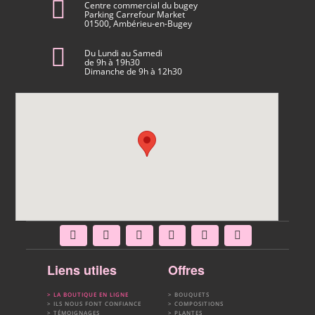
Centre commercial du bugey
Parking Carrefour Market
01500, Ambérieu-en-Bugey
Du Lundi au Samedi
de 9h à 19h30
Dimanche de 9h à 12h30
Liens utiles
Offres
LA BOUTIQUE EN LIGNE
BOUQUETS
ILS NOUS FONT CONFIANCE
COMPOSITIONS
TÉMOIGNAGES
PLANTES