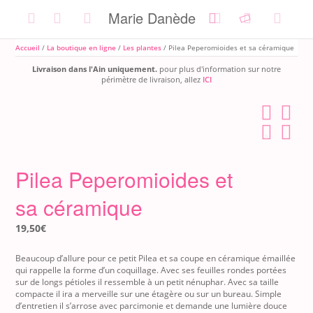
Skip
Marie Danède
to
content
Accueil
/
La boutique en ligne
/
Les plantes
/ Pilea Peperomioides et sa céramique
Livraison dans l'Ain uniquement.
pour plus d'information sur notre
périmètre de livraison, allez
ICI
Pilea Peperomioides et
sa céramique
19,50
€
Beaucoup d’allure pour ce petit Pilea et sa coupe en céramique émaillée
qui rappelle la forme d’un coquillage.
Avec ses feuilles rondes portées
sur de longs pétioles il ressemble à un petit nénuphar. Avec sa taille
compacte il ira a merveille sur une étagère ou sur un bureau.
Simple
d’entretien il s’arrose avec parcimonie et demande une lumière douce