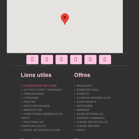
Liens utiles
Offres
LA BOUTIQUE EN LIGNE
BOUQUETS
ILS NOUS FONT CONFIANCE
COMPOSITIONS
TÉMOIGNAGES
PLANTES
LIVRAISON
PLANTES GRASSES & CO
PHOTOS
CONTENANTS
NOUS-RETROUVER
ORCHIDÉES
NEWSLETTER
MARIAGE
CONDITIONS GÉNÉRALES DE
ROSES ÉTERNELLES
VENTE
DERNIER HOMMAGE
POLITIQUE DE
FLEURS ARTIFICIELLES
CONFIDENTIALITÉ
FLEURS SÉCHÉES
DROIT DE RÉTRACTATION
DÉCO