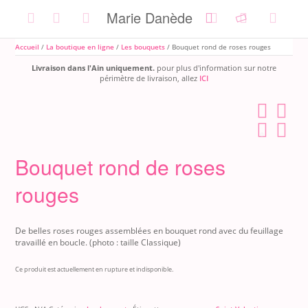
Skip
Marie Danède
to
content
Accueil
/
La boutique en ligne
/
Les bouquets
/ Bouquet rond de roses rouges
Livraison dans l'Ain uniquement.
pour plus d'information sur notre
périmètre de livraison, allez
ICI
Bouquet rond de roses
rouges
De belles roses rouges assemblées en bouquet rond avec du feuillage
travaillé en boucle.
(photo : taille Classique)
Ce produit est actuellement en rupture et indisponible.