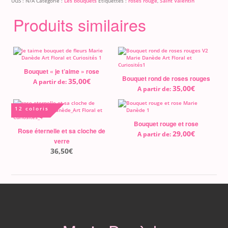
UGS :
N/A
Catégorie :
Les bouquets
Étiquettes :
roses rouge
,
Saint Valentin
Produits similaires
Bouquet « je t’aime » rose
Bouquet rond de roses rouges
35,00
€
A partir de:
35,00
€
A partir de:
12 coloris
Bouquet rouge et rose
Rose éternelle et sa cloche de
29,00
€
A partir de:
verre
36,50
€