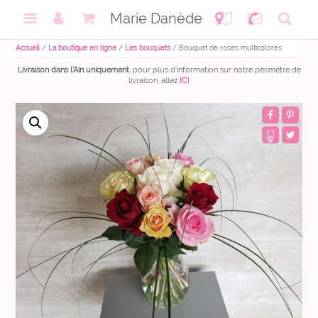
Skip
to
Marie Danède
content
Accueil
/
La boutique en ligne
/
Les bouquets
/ Bouquet de roses multicolores
Livraison dans l'Ain uniquement.
pour plus d'information sur notre périmètre de
livraison, allez
ICI