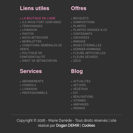
Liens utiles
Offres
LA BOUTIQUE EN LIGNE
BOUQUETS
ILS NOUS FONT CONFIANCE
COMPOSITIONS
TÉMOIGNAGES
PLANTES
LIVRAISON
PLANTES GRASSES & CO
PHOTOS
CONTENANTS
NOUS-RETROUVER
ORCHIDÉES
NEWSLETTER
MARIAGE
CONDITIONS GÉNÉRALES DE
ROSES ÉTERNELLES
VENTE
DERNIER HOMMAGE
POLITIQUE DE
FLEURS ARTIFICIELLES
CONFIDENTIALITÉ
FLEURS SÉCHÉES
DROIT DE RÉTRACTATION
DÉCO
Services
Blog
ABONNEMENTS
ACTUALITÉS
CONSEILS
ASTUCES
LIVRAISON
VÉGÉTAUX
PROFESSIONNELS
DIY
RÉALISATIONS
VITRINES
ARRIVAGES
PROMOS
Copyright © 2026 - Marie Danède - Tous droits réservés | site
réalisé par
Dogan DEMIR
|
Cookies