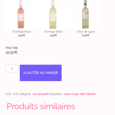
Florilège Rosé
Florilège Blanc
Fleur de vigne
9,50
€
9,50
€
11,50
€
Final Total
42,50
€
quantité
de
AJOUTER AU PANIER
Bouquet
de
roses
multicolores
UGS :
N/A
Catégorie :
Les bouquets
Étiquettes :
roses rouge
,
Saint Valentin
Produits similaires