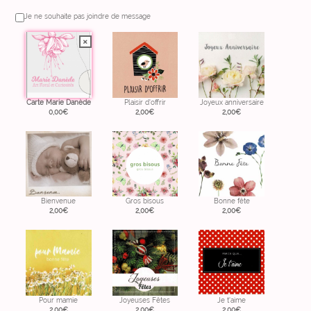
Je ne souhaite pas joindre de message
Carte Marie Danède
Plaisir d'offrir
Joyeux anniversaire
0,00
€
2,00
€
2,00
€
Bienvenue
Gros bisous
Bonne fête
2,00
€
2,00
€
2,00
€
Pour mamie
Joyeuses Fêtes
Je t'aime
2,00
€
2,00
€
2,00
€