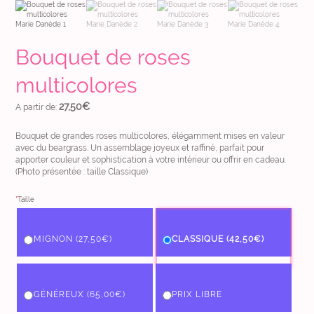
Bouquet de roses
multicolores
27,50
€
A partir de:
Bouquet de grandes roses multicolores, élégamment mises en valeur
avec du beargrass.
Un assemblage joyeux et raffiné, parfait pour
apporter couleur et sophistication à votre intérieur ou offrir en cadeau.
(Photo présentée : taille Classique)
*
Taille
MIGNON (27,50€)
CLASSIQUE (42,50€)
GÉNÉREUX (65,00€)
PRIX LIBRE