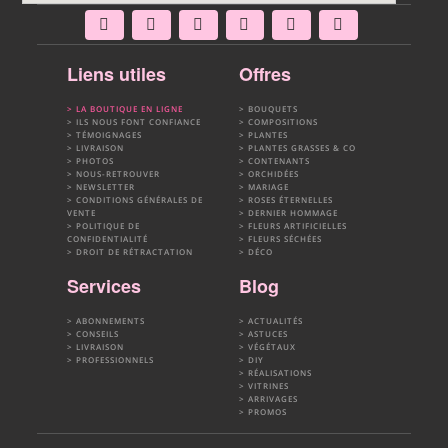
Liens utiles
Offres
LA BOUTIQUE EN LIGNE
BOUQUETS
ILS NOUS FONT CONFIANCE
COMPOSITIONS
TÉMOIGNAGES
PLANTES
LIVRAISON
PLANTES GRASSES & CO
PHOTOS
CONTENANTS
NOUS-RETROUVER
ORCHIDÉES
NEWSLETTER
MARIAGE
CONDITIONS GÉNÉRALES DE
ROSES ÉTERNELLES
VENTE
DERNIER HOMMAGE
POLITIQUE DE
FLEURS ARTIFICIELLES
CONFIDENTIALITÉ
FLEURS SÉCHÉES
DROIT DE RÉTRACTATION
DÉCO
Services
Blog
ABONNEMENTS
ACTUALITÉS
CONSEILS
ASTUCES
LIVRAISON
VÉGÉTAUX
PROFESSIONNELS
DIY
RÉALISATIONS
VITRINES
ARRIVAGES
PROMOS