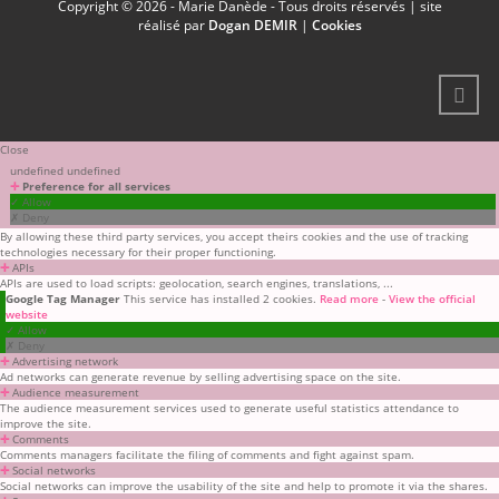
Copyright © 2026 - Marie Danède - Tous droits réservés | site
réalisé par
Dogan DEMIR
|
Cookies
Close
undefined
undefined
✛
Preference for all services
✓ Allow
✗ Deny
By allowing these third party services, you accept theirs cookies and the use of tracking
technologies necessary for their proper functioning.
✛
APIs
APIs are used to load scripts: geolocation, search engines, translations, ...
Google Tag Manager
This service has installed 2 cookies.
Read more
-
View the official
website
✓ Allow
✗ Deny
✛
Advertising network
Ad networks can generate revenue by selling advertising space on the site.
✛
Audience measurement
The audience measurement services used to generate useful statistics attendance to
improve the site.
✛
Comments
Comments managers facilitate the filing of comments and fight against spam.
✛
Social networks
Social networks can improve the usability of the site and help to promote it via the shares.