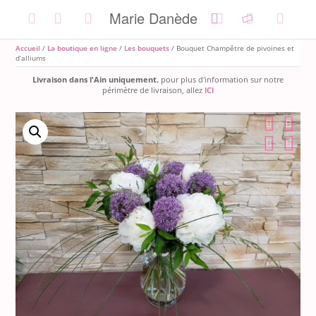
Skip
Marie Danède
to
content
Accueil
/
La boutique en ligne
/
Les bouquets
/ Bouquet Champêtre de pivoines et
d’alliums
Livraison dans l'Ain uniquement.
pour plus d'information sur notre
périmètre de livraison, allez
ICI